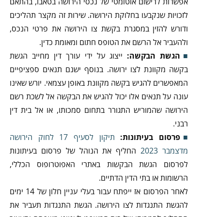
אפשרות לרישום אוטומטי של נכסי הירושה בטאבו, בהתאם
לזכויות שנקבעו בחלוקת הירושה. שירות זה מקצר תהליכים
ודורש להזין במסגרת בקשת צו הירושה את פרטי הנכס,
ולהעביר אל הרשם את הטופס חתום ומאומת כדין.
הגשת הבקשה:
ייצוג על ידי עורך דין מחייב הגשת
בקשה מקוונת לצו ירושה. בנוסף ישנם תנאים ספציפיים
המאפשרים להגיש בקשה מקוונת באופן עצמאי. יורש שאינו
עונה על תנאים אלו יכול להגיש את הבקשה אל לשכת רשם
הירושה שהמוריש התגורר בתחום סמכותו, או אל בית דין
רבני.
פרסום בעיתונות:
תיקון לסעיף 17 לחוק הירושה
מדצמבר 2023
החליף את הנוהל של פרסום בעיתונות
לפרסום הגשת הבקשות באתרי האפוטרופוס הכללי,
הרשומות או בתי הדין הדתיים.
לאחר הפרסום אז ייפתח עבור בעלי עניין חלון של 14 ימים
להגשת התנגדות לצו הירושה. הגשת התנגדות תעביר את