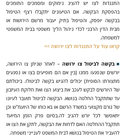
התנגדות לצו יש להציג נימוקים ומסמכים התומכים
בהפסקת הבקשה. אם הטיעונים יתקבלו רצף הטיפול
בבקשה יופסק, והטיפול בתיק יעבור מרשם הירושות או
מבית הדין הרבני לכדי ניהול הליך משפטי בבית המשפטי
למשפחה.
קראו עוד על התנגדות לצו ירושה >>
בקשה לביטול צו ירושה
– לאחר שניתן צו הירושה,
יורשים שנפגעו ממנו (בין אם הם מופיעים בצו או נפגעים
מתצורתו הסופית) יכולים להגיש בקשה לביטולו. ביכולתם
של היורשים לבקש לעכב את ביצוע הצו ואת חלוקת העיזבון
עד שתתקבל החלטה בנושא. הבקשה לביטול תועבר לעיונו
של גורם מקצועי במשרד הרשם או בא כוחו של היועמ"ש וכן
יתאפשר לכל יורש להגיב לה.בסיום פרק הזמן המיועד
תתקבל ההחלטה האם לדחות את הבקשה, לתקן את הצו או
להעביר את הטיפול בנושא לבית המשפט לענייני משפחה.