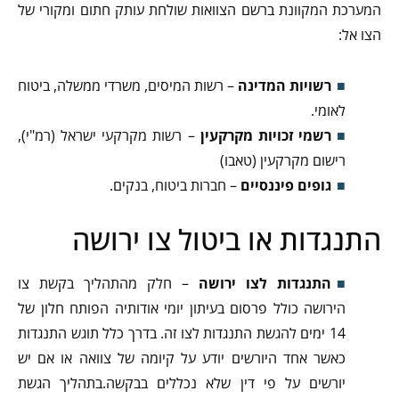
המערכת המקוונת ברשם הצוואות שולחת עותק חתום ומקורי של
הצו אל:
רשויות המדינה
– רשות המיסים, משרדי ממשלה, ביטוח
לאומי.
רשמי זכויות מקרקעין
– רשות מקרקעי ישראל (רמ"י),
רישום מקרקעין (טאבו)
גופים פיננסיים
– חברות ביטוח, בנקים.
התנגדות או ביטול צו ירושה
התנגדות לצו ירושה
– חלק מהתהליך בקשת צו
הירושה כולל פרסום בעיתון יומי אודותיה הפותח חלון של
14 ימים להגשת התנגדות לצו זה. בדרך כלל תוגש התנגדות
כאשר אחד היורשים יודע על קיומה של צוואה או אם יש
יורשים על פי דין שלא נכללים בבקשה.בתהליך הגשת