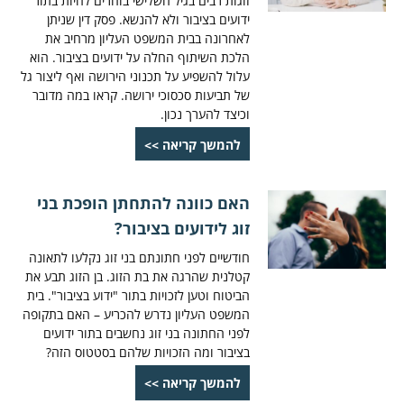
זוגות רבים בגיל השלישי בוחרים לחיות בתור
ידועים בציבור ולא להנשא. פסק דין שניתן
לאחרונה בבית המשפט העליון מרחיב את
הלכת השיתוף החלה על ידועים בציבור. הוא
עלול להשפיע על תכנוני הירושה ואף ליצור גל
של תביעות סכסוכי ירושה. קראו במה מדובר
וכיצד להערך נכון.
להמשך קריאה >>
האם כוונה להתחתן הופכת בני
זוג לידועים בציבור?
חודשיים לפני חתונתם בני זוג נקלעו לתאונה
קטלנית שהרגה את בת הזוג. בן הזוג תבע את
הביטוח וטען לזכויות בתור "ידוע בציבור". בית
המשפט העליון נדרש להכריע – האם בתקופה
לפני החתונה בני זוג נחשבים בתור ידועים
בציבור ומה הזכויות שלהם בסטטוס הזה?
להמשך קריאה >>