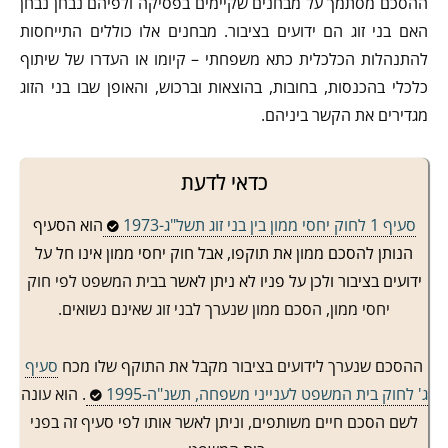
ההסכם מסתמך על מבחנים שקיימים בפסיקה ולפיהם נבחן נבחן
האם בני זוג הם ידועים בציבור. מבחנים אלו כוללים התייחסות
להתנהלות הכלכלית כתא משפחתי – קיומו או העדרו של שיתוף
כלכלי בהכנסות, בחובות, בהוצאות וברכוש, והאופן שבו בני הזוג
מגדירים את הקשר ביניהם.
כדאי לדעת
סעיף 1 לחוק יחסי ממון בין בני זוג תשל"ג-1973
הוא הסעיף
הנותן להסכם ממון את תוקפו, אבל חוק יחסי ממון אינו חל על
ידועים בציבור ולכן על פניו לא ניתן לאשר
בבית המשפט לפי חוק
יחסי ממון,
הסכם ממון שנערך לבני זוג שאינם נשואים.
ההסכם שנערך לידועים בציבור מקבל את התוקף שלו מכח
סעיף
ג' לחוק בית המשפט לענייני משפחה, תשנ"ה-1995
. הוא עונה
לשם הסכם חיים משותפים, וניתן לאשר אותו לפי סעיף זה בפני